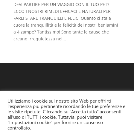
DEVI PARTIRE PER UN VIAGGIO CON IL TUO PET?
ECCO I NOSTRI RIMEDI EFFICACI E NATURALI PER
FARLI STARE TRANQUILLI E FELICI Quanto ci sta a
cuore la tranquillità e la felicità dei nostri beniamini
a 4 zampe? Tantissimo! Sono tante le cause che
creano irrequietezza nei...
Utilizziamo i cookie sul nostro sito Web per offrirti
l'esperienza più pertinente ricordando le tue preferenze e
le visite ripetute. Cliccando su “Accetta tutto” acconsenti
all'uso di TUTTI i cookie. Tuttavia, puoi visitare
"Impostazioni cookie" per fornire un consenso
controllato.
Copyright © 2021 pharmavet.it Tutti i diritti riservati.